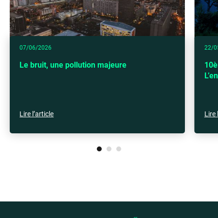
07/06/2026
22/0
Le bruit, une pollution majeure
10è
L’e
Lire l’article
Lire 