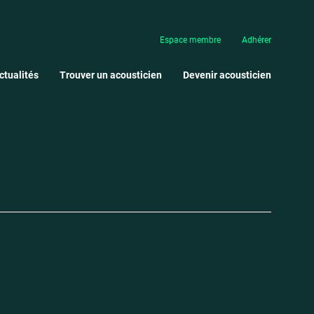
Espace membre
Adhérer
ctualités
Trouver un acousticien
Devenir acousticien