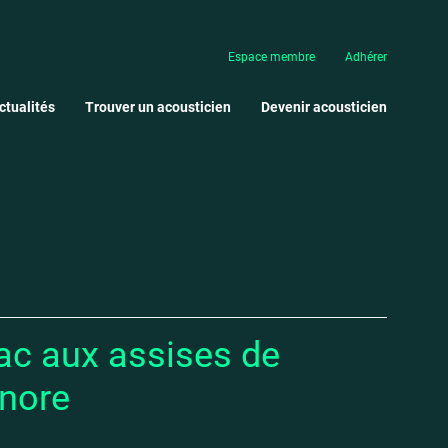
Espace membre
Adhérer
ctualités
Trouver un acousticien
Devenir acousticien
iac aux assises de
onore